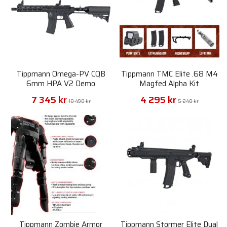
Tippmann Omega-PV CQB
Tippmann TMC Elite .68 M4
6mm HPA V2 Demo
Magfed Alpha Kit
7 345 kr
4 295 kr
10 490 kr
5 240 kr
Tippmann Zombie Armor
Tippmann Stormer Elite Dual