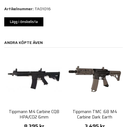
Artikelnummer:
TA01016
Lägg i önskelista
ANDRA KÖPTE ÄVEN
Tippmann M4 Carbine CQB
Tippmann TMC .68 M4
HPA/CO2 6mm
Carbine Dark Earth
8 395 kr
3 495 kr