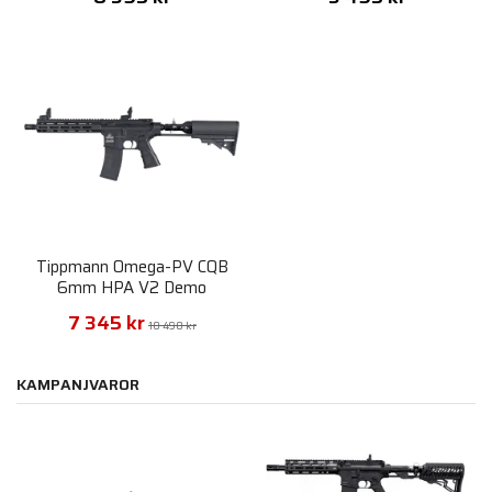
Tippmann Omega-PV CQB
6mm HPA V2 Demo
7 345 kr
10 490 kr
KAMPANJVAROR