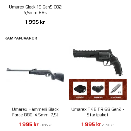
Umarex Glock 19 Gen5 CO2
4,5mm BBs
1 995 kr
KAMPANJVAROR
Umarex Hämmerli Black
Umarex T4E TR 68 Gen2 -
Force 880, 4,5mm, 7,5J
Startpaket
1 995 kr
1 995 kr
2 895 kr
2 390 kr