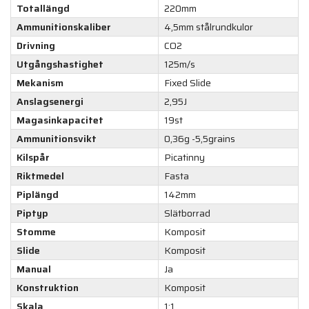
Totallängd
220mm
Ammunitionskaliber
4,5mm stålrundkulor
Drivning
CO2
Utgångshastighet
125m/s
Mekanism
Fixed Slide
Anslagsenergi
2,95J
Magasinkapacitet
19st
Ammunitionsvikt
0,36g -5,5grains
Kilspår
Picatinny
Riktmedel
Fasta
Piplängd
142mm
Piptyp
Slätborrad
Stomme
Komposit
Slide
Komposit
Manual
Ja
Konstruktion
Komposit
Skala
1:1