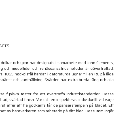
RAFTS
d, dolkar och yxor har designats i samarbete med John Clements,
ng och medeltids- och renässansstridsmetoder är oöverträffad.
, 1065 högkolstål härdat i datorstyrda ugnar till en RC på låga
, spänst och kanthållning. Svärden har extra breda tång och alla
a fysiska tester för att överträffa industristandarder. Dessa
ad, svärtad finish. Var och en inspekteras individuellt vid varje
först efter att ha godkänts får de pansarstämpeln på bladet. Ett
cknat av hantverkaren som arbetade på ditt blad. Dessutom ingår