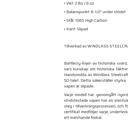
• Vikt: 2 lbs / 6 oz
• Balanspunkt: 6-1/2" under stödet
• Stål: 1065 High Carbon
• Kant: Slipad
Tillverkad av WINDLASS STEELC
Battlecry-linjen av historiska svär
vars kunskap om historiska fäktni
Handsmidda av Windlass Steelcrafts
50-talet. Detta säkerställer styrka
vapen är slipade.
Varje modell har genomgått rigorös
stridstestade vapen har en stentvätt
steg i tillverkningsprocessen, och 
certifikat medföljer varje, underte
ett matchande fodral.