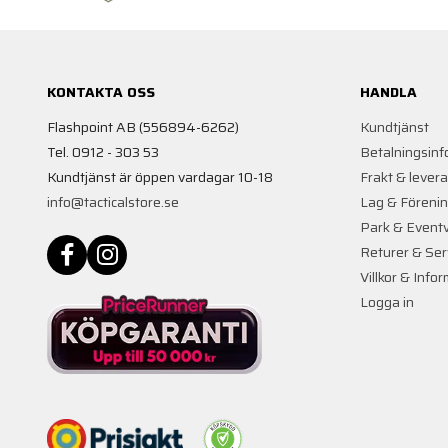
KONTAKTA OSS
HANDLA
Flashpoint AB (556894-6262)
Kundtjänst
Tel. 0912 - 303 53
Betalningsinf
Kundtjänst är öppen vardagar 10-18
Frakt & lever
info@tacticalstore.se
Lag & Föreni
Park & Event
Returer & Ser
Villkor & Info
Logga in