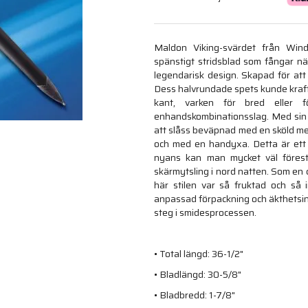
Maldon Viking-svärdet från Windla
spänstigt stridsblad som fångar näs
legendarisk design. Skapad för att 
Dess halvrundade spets kunde kraftfu
kant, varken för bred eller f
enhandskombinationsslag. Med sin f
att slåss beväpnad med en sköld men
och med en handyxa. Detta är ett
nyans kan man mycket väl förest
skärmytsling i nord natten. Som en c
här stilen var så fruktad och så 
anpassad förpackning och äkthetsin
steg i smidesprocessen.
• Total längd: 36-1/2"
• Bladlängd: 30-5/8"
• Bladbredd: 1-7/8"