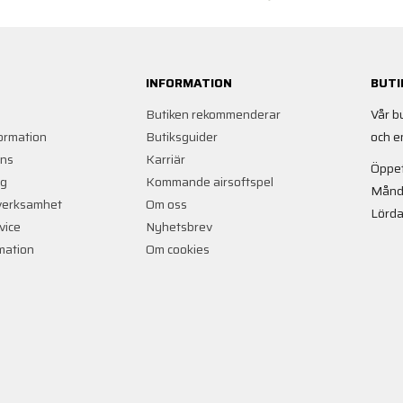
INFORMATION
BUTI
Butiken rekommenderar
Vår b
ormation
Butiksguider
och e
ans
Karriär
Öppet
ng
Kommande airsoftspel
Månd
verksamhet
Om oss
Lörda
vice
Nyhetsbrev
rmation
Om cookies