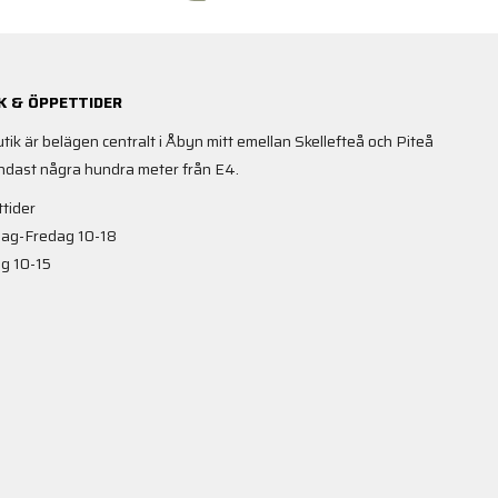
K & ÖPPETTIDER
utik är belägen centralt i Åbyn mitt emellan Skellefteå och Piteå
ndast några hundra meter från E4.
tider
ag-Fredag 10-18
g 10-15