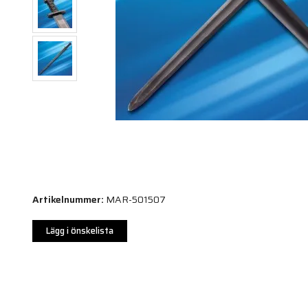
Artikelnummer:
MAR-501507
Lägg i önskelista