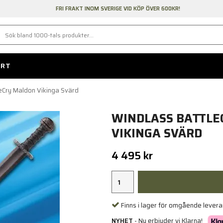
FRI FRAKT INOM SVERIGE VID KÖP ÖVER 600KR!
ORT
eCry Maldon Vikinga Svärd
WINDLASS BATTLE
VIKINGA SVÄRD
4 495 kr
Finns i lager för omgående lever
NYHET
- Nu erbjuder vi Klarna!