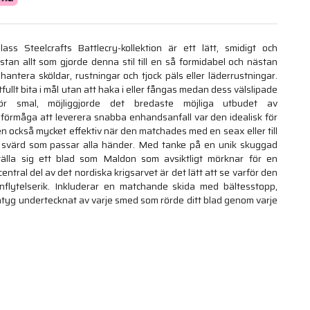
ss Steelcrafts Battlecry-kollektion är ett lätt, smidigt och
tan allt som gjorde denna stil till en så formidabel och nästan
hantera sköldar, rustningar och tjock päls eller läderrustningar.
llt bita i mål utan att haka i eller fångas medan dess välslipade
ör smal, möjliggjorde det bredaste möjliga utbudet av
örmåga att leverera snabba enhandsanfall var den idealisk för
 också mycket effektiv när den matchades med en seax eller till
 svärd som passar alla händer. Med tanke på en unik skuggad
älla sig ett blad som Maldon som avsiktligt mörknar för en
entral del av det nordiska krigsarvet är det lätt att se varför den
inflytelserik. Inkluderar en matchande skida med bältesstopp,
tyg undertecknat av varje smed som rörde ditt blad genom varje