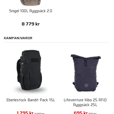
Snigel 100L Ryggsäck 2.0
8 779 kr
KAMPANJVAROR
Eberlestock Bandit Pack 15L
Lifeventure Kibo 25 RFiD
Ryggsäck 25L
1 795 kr
695 kr
2 495 kr
995 kr