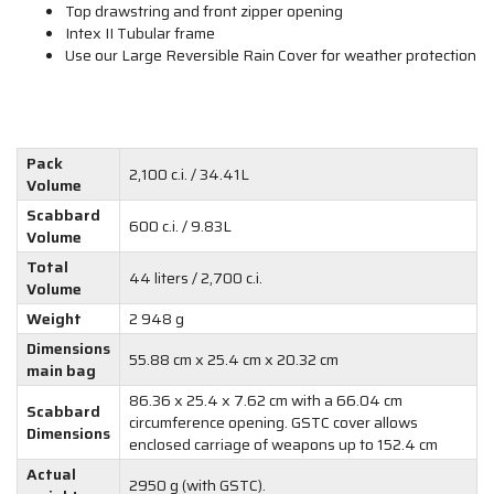
Top drawstring and front zipper opening
Intex II Tubular frame
Use our Large Reversible Rain Cover for weather protection
Pack
2,100 c.i. / 34.41L
Volume
Scabbard
600 c.i. / 9.83L
Volume
Total
44 liters / 2,700 c.i.
Volume
Weight
2 948 g
Dimensions
55.88 cm x 25.4 cm x 20.32 cm
main bag
86.36 x 25.4 x 7.62 cm with a 66.04 cm
Scabbard
circumference opening. GSTC cover allows
Dimensions
enclosed carriage of weapons up to 152.4 cm
Actual
2950 g (with GSTC).