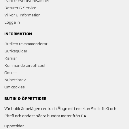
Park & Eventverksamhet
Returer & Service
Villkor & Information
Logga in
INFORMATION
Butiken rekommenderar
Butiksguider
Karriär
Kommande airsoftspel
Om oss
Nyhetsbrev
Om cookies
BUTIK & ÖPPETTIDER
Vår butik är belägen centralt i Åbyn mitt emellan Skellefteå och
Piteå och endast några hundra meter från E4.
Öppettider