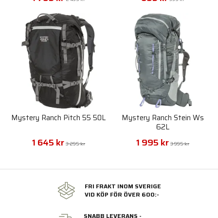
Mystery Ranch Pitch 55 50L
Mystery Ranch Stein Ws
62L
1 645 kr
1 995 kr
3 295 kr
3 995 kr
FRI FRAKT INOM SVERIGE
VID KÖP FÖR ÖVER 600:-
SNABB LEVERANS -