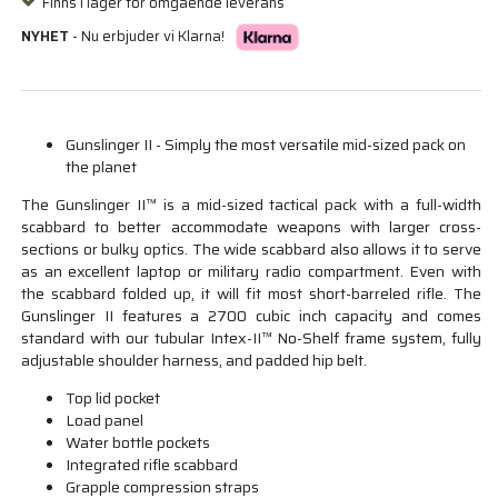
Finns i lager för omgående leverans
NYHET
- Nu erbjuder vi Klarna!
Gunslinger II - Simply the most versatile mid-sized pack on
the planet
The Gunslinger II™ is a mid-sized tactical pack with a full-width
scabbard to better accommodate weapons with larger cross-
sections or bulky optics. The wide scabbard also allows it to serve
as an excellent laptop or military radio compartment. Even with
the scabbard folded up, it will fit most short-barreled rifle. The
Gunslinger II features a 2700 cubic inch capacity and comes
standard with our tubular Intex-II™ No-Shelf frame system, fully
adjustable shoulder harness, and padded hip belt.
Top lid pocket
Load panel
Water bottle pockets
Integrated rifle scabbard
Grapple compression straps