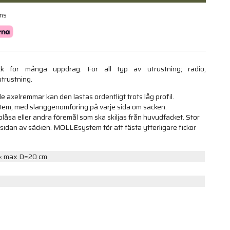
ans
ck för många uppdrag. För all typ av utrustning; radio,
utrustning.
axelremmar kan den lastas ordentligt trots låg profil.
stem, med slanggenomföring på varje sida om säcken.
blåsa eller andra föremål som ska skiljas från huvudfacket. Stor
ksidan av säcken. MOLLEsystem för att fästa ytterligare fickor
× max D=20 cm