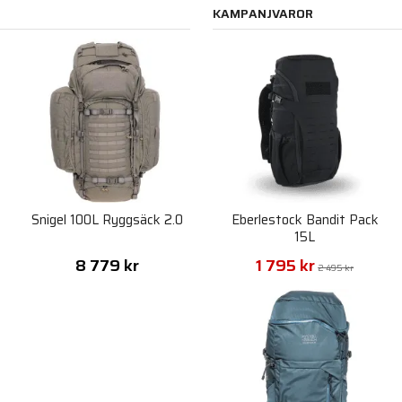
KAMPANJVAROR
Snigel 100L Ryggsäck 2.0
Eberlestock Bandit Pack
15L
8 779 kr
1 795 kr
2 495 kr