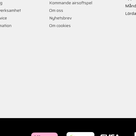
ng
Kommande airsoftspel
Månd
verksamhet
Om oss
Lörda
vice
Nyhetsbrev
rmation
Om cookies