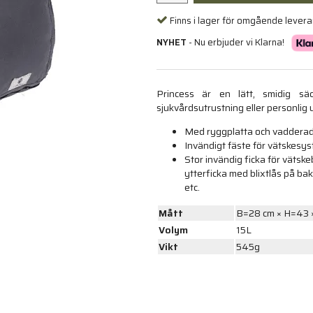
Finns i lager för omgående lever
NYHET
- Nu erbjuder vi Klarna!
Princess är en lätt, smidig sä
sjukvårdsutrustning eller personlig 
Med ryggplatta och vadderade 
Invändigt fäste för vätskesy
Stor invändig ficka för vätske
ytterficka med blixtlås på ba
etc.
Mått
B=28 cm × H=43 
Volym
15L
Vikt
545g