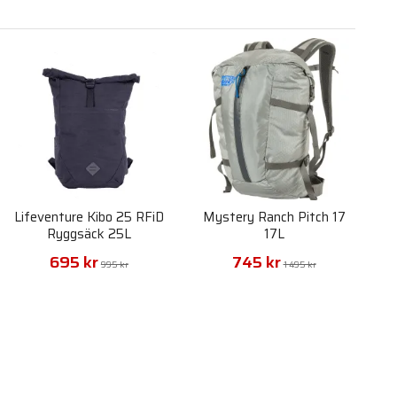
Lifeventure Kibo 25 RFiD
Mystery Ranch Pitch 17
Ryggsäck 25L
17L
695 kr
745 kr
995 kr
1 495 kr