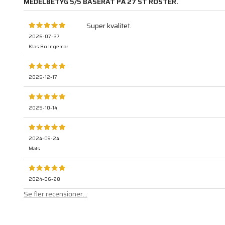
MEDELBETYG
5
/5 BASERAT PÅ
27
ST RÖSTER.
Super kvalitet.
2026-07-27
Klas Bo Ingemar
2025-12-17
2025-10-14
2024-09-24
Mats
2024-06-28
Se fler recensioner...