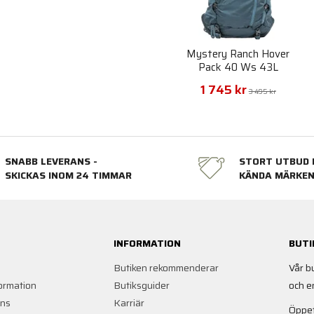
Mystery Ranch Hover
Pack 40 Ws 43L
1 745 kr
3 495 kr
SNABB LEVERANS -
STORT UTBUD 
SKICKAS INOM 24 TIMMAR
KÄNDA MÄRKE
INFORMATION
BUTI
Butiken rekommenderar
Vår b
ormation
Butiksguider
och e
ans
Karriär
Öppet