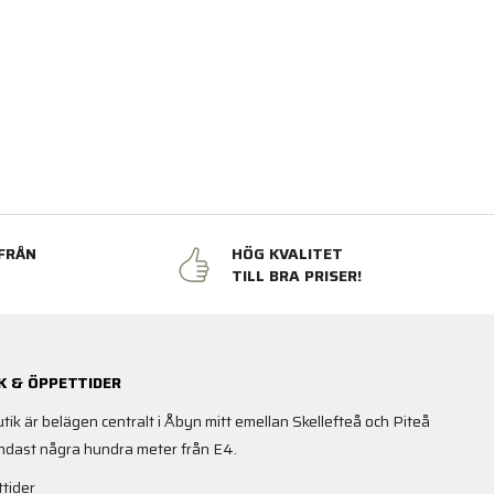
FRÅN
HÖG KVALITET
N
TILL BRA PRISER!
K & ÖPPETTIDER
utik är belägen centralt i Åbyn mitt emellan Skellefteå och Piteå
ndast några hundra meter från E4.
tider