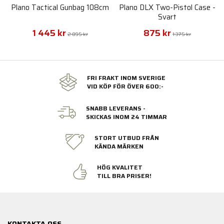
Plano Tactical Gunbag 108cm
Plano DLX Two-Pistol Case -
Svart
1 445 kr
875 kr
2 095 kr
1 375 kr
FRI FRAKT INOM SVERIGE
VID KÖP FÖR ÖVER 600:-
SNABB LEVERANS -
SKICKAS INOM 24 TIMMAR
STORT UTBUD FRÅN
KÄNDA MÄRKEN
HÖG KVALITET
TILL BRA PRISER!
KONTAKTA OSS