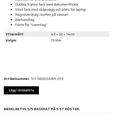
Dubbla främre fack med dokumentfickor
Stort fack med skiljevägg och plats för laptop
Regnöverdrag i botten på väskan
Bärhandtag
Fäste för "namntag"
Yttermått
42 × 32 × 14cm
Volym
19 liter
Artikelnummer:
511-56003ABR-019
Lägg i önskelista
MEDELBETYG
5
/5 BASERAT PÅ
5
ST RÖSTER.