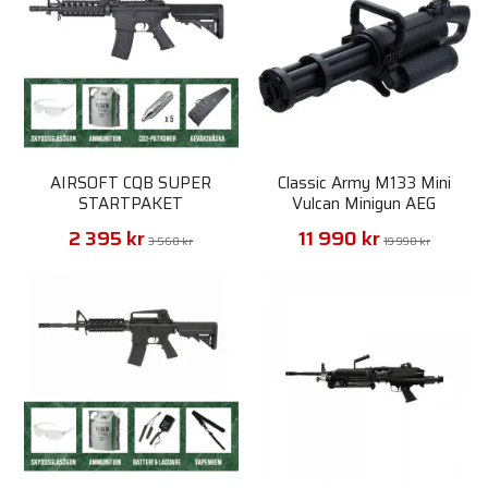
AIRSOFT CQB SUPER
Classic Army M133 Mini
STARTPAKET
Vulcan Minigun AEG
2 395 kr
11 990 kr
3 560 kr
19 990 kr