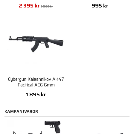
2 395 kr
995 kr
3 560 kr
Cybergun Kalashnikov AK47
Tactical AEG 6mm
1 895 kr
KAMPANJVAROR