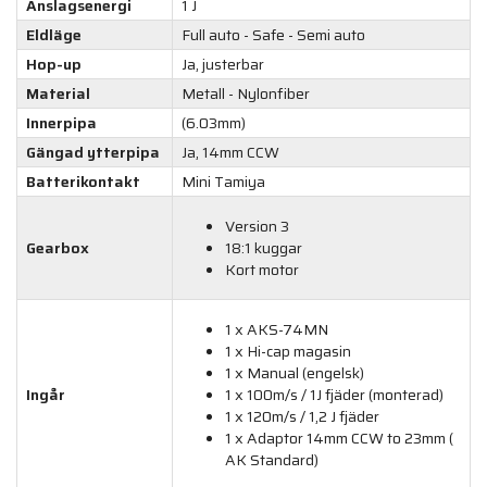
Anslagsenergi
1 J
Eldläge
Full auto - Safe - Semi auto
Hop-up
Ja, justerbar
Material
Metall - Nylonfiber
Innerpipa
(6.03mm)
Gängad ytterpipa
Ja, 14mm CCW
Batterikontakt
Mini Tamiya
Version 3
Gearbox
18:1 kuggar
Kort motor
1 x AKS-74MN
1 x Hi-cap magasin
1 x Manual (engelsk)
Ingår
1 x 100m/s / 1J fjäder (monterad)
1 x 120m/s / 1,2 J fjäder
1 x Adaptor 14mm CCW to 23mm (
AK Standard)