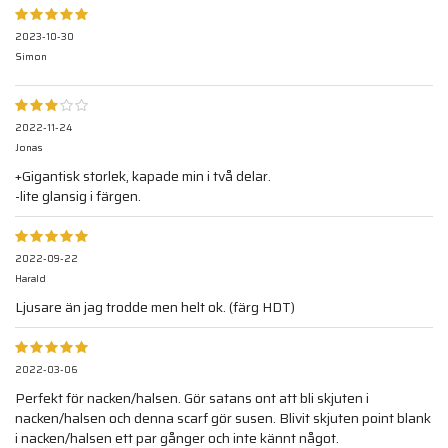
2023-10-30
Simon
2022-11-24
Jonas
+Gigantisk storlek, kapade min i två delar.
-lite glansig i färgen.
2022-09-22
Harald
Ljusare än jag trodde men helt ok. (färg HDT)
2022-03-06
Perfekt för nacken/halsen. Gör satans ont att bli skjuten i
nacken/halsen och denna scarf gör susen. Blivit skjuten point blank
i nacken/halsen ett par gånger och inte kännt något.