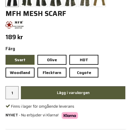
MFH MESH SCARF
189 kr
Färg
Svart
Olive
HDT
Woodland
Flecktarn
Coyote
Lägg i varukorgen
Finns i lager för omgående leverans
NYHET
- Nu erbjuder vi Klarna!