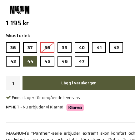
1 195 kr
Skostorlek
36
37
38
39
40
41
42
43
44
45
46
47
Lägg i varukorgen
Finns i lager för omgående leverans
NYHET
- Nu erbjuder vi Klarna!
MAGNUM´s ”Panther”-serie erbjuder extremt skön komfort och
smidighet i en snygg och stabil förpackning. Detta är en