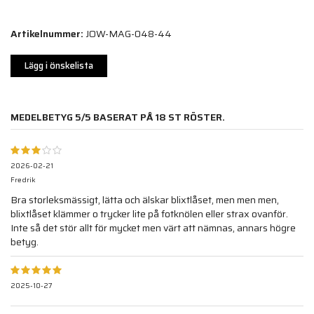
Artikelnummer:
JOW-MAG-048-44
Lägg i önskelista
MEDELBETYG
5
/5 BASERAT PÅ
18
ST RÖSTER.
2026-02-21
Fredrik
Bra storleksmässigt, lätta och älskar blixtlåset, men men men,
blixtlåset klämmer o trycker lite på fotknölen eller strax ovanför.
Inte så det stör allt för mycket men värt att nämnas, annars högre
betyg.
2025-10-27