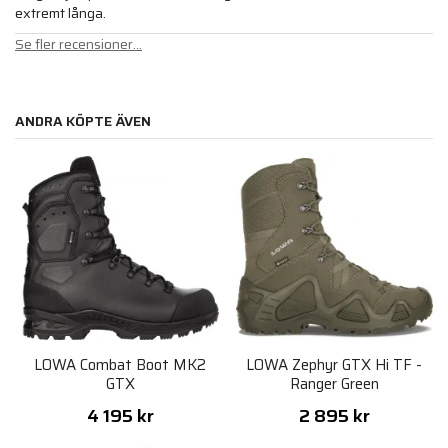
extremt långa.
Se fler recensioner...
ANDRA KÖPTE ÄVEN
LOWA Combat Boot MK2
LOWA Zephyr GTX Hi TF -
GTX
Ranger Green
4 195 kr
2 895 kr