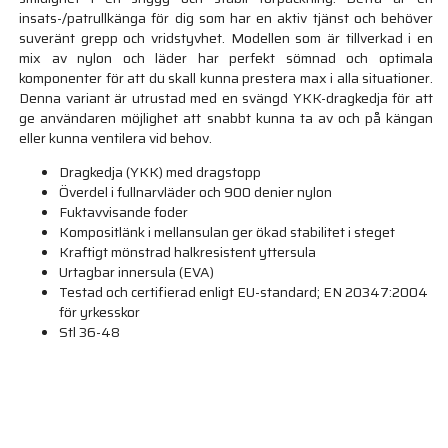
insats-/patrullkänga för dig som har en aktiv tjänst och behöver
suveränt grepp och vridstyvhet. Modellen som är tillverkad i en
mix av nylon och läder har perfekt sömnad och optimala
komponenter för att du skall kunna prestera max i alla situationer.
Denna variant är utrustad med en svängd YKK-dragkedja för att
ge användaren möjlighet att snabbt kunna ta av och på kängan
eller kunna ventilera vid behov.
Dragkedja (YKK) med dragstopp
Överdel i fullnarvläder och 900 denier nylon
Fuktavvisande foder
Kompositlänk i mellansulan ger ökad stabilitet i steget
Kraftigt mönstrad halkresistent yttersula
Urtagbar innersula (EVA)
Testad och certifierad enligt EU-standard; EN 20347:2004
för yrkesskor
Stl 36-48