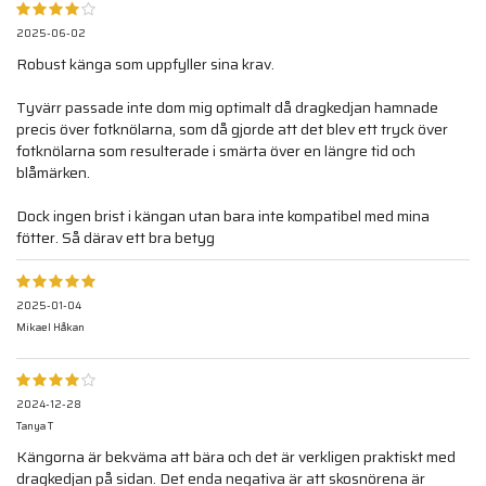
2025-06-02
Robust känga som uppfyller sina krav.
Tyvärr passade inte dom mig optimalt då dragkedjan hamnade
precis över fotknölarna, som då gjorde att det blev ett tryck över
fotknölarna som resulterade i smärta över en längre tid och
blåmärken.
Dock ingen brist i kängan utan bara inte kompatibel med mina
fötter. Så därav ett bra betyg
2025-01-04
Mikael Håkan
2024-12-28
Tanya T
Kängorna är bekväma att bära och det är verkligen praktiskt med
dragkedjan på sidan. Det enda negativa är att skosnörena är