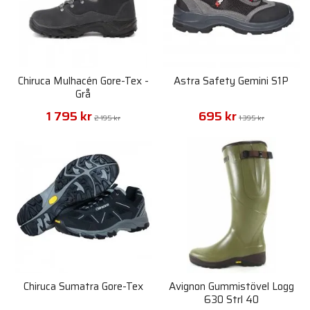
Chiruca Mulhacén Gore-Tex -
Astra Safety Gemini S1P
Grå
1 795 kr
695 kr
2 195 kr
1 395 kr
Chiruca Sumatra Gore-Tex
Avignon Gummistövel Logg
630 Strl 40