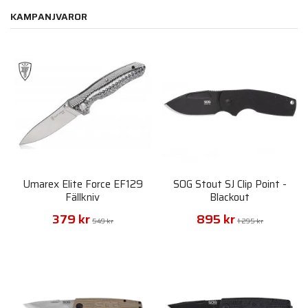
KAMPANJVAROR
Umarex Elite Force EF129
SOG Stout SJ Clip Point -
Fällkniv
Blackout
379 kr
895 kr
549 kr
1 295 kr