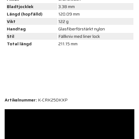
Bladtjocklek
3.38 mm
Längd (hopfälld)
120.09 mm
Vikt
122 g
Handtag
Glasfiberförstärkt nylon
Stil
Fällkniv med liner lock
Total längd
211.15 mm
Artikelnummer:
K-CRK250KXP