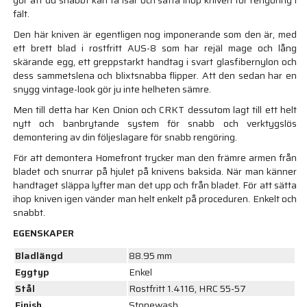
fält.
Den här kniven är egentligen nog imponerande som den är, med
ett brett blad i rostfritt AUS-8 som har rejäl mage och lång
skärande egg, ett greppstarkt handtag i svart glasfibernylon och
dess sammetslena och blixtsnabba flipper. Att den sedan har en
snygg vintage-look gör ju inte helheten sämre.
Men till detta har Ken Onion och CRKT dessutom lagt till ett helt
nytt och banbrytande system för snabb och verktygslös
demontering av din följeslagare för snabb rengöring.
För att demontera Homefront trycker man den främre armen från
bladet och snurrar på hjulet på knivens baksida. När man känner
handtaget släppa lyfter man det upp och från bladet. För att sätta
ihop kniven igen vänder man helt enkelt på proceduren. Enkelt och
snabbt.
EGENSKAPER
Bladlängd
88.95 mm
Eggtyp
Enkel
Stål
Rostfritt 1.4116, HRC 55-57
Finish
Stonewash