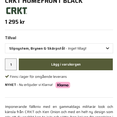
CRKT HOMEFRONT BLACK
1 295 kr
Tillval
Slipsystem, Brynen & Skärpstål
- Inget tillagt
Lägg i varukorgen
Finns i lager för omgående leverans
NYHET
- Nu erbjuder vi Klarna!
Imponerande fällkniv med en gammaldags militarär look och
känsla från CRKT och Ken Onion och med en helt ny design som
gör att du snabbt kan ta isär och sätta ihop kniven för rengöring i