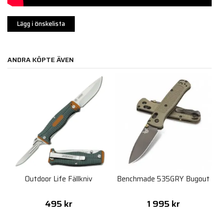
Lägg i önskelista
ANDRA KÖPTE ÄVEN
Outdoor Life Fällkniv
Benchmade 535GRY Bugout
495 kr
1 995 kr