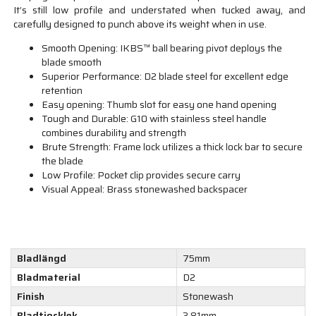
It’s still low profile and understated when tucked away, and
carefully designed to punch above its weight when in use.
Smooth Opening: IKBS™ ball bearing pivot deploys the
blade smooth
Superior Performance: D2 blade steel for excellent edge
retention
Easy opening: Thumb slot for easy one hand opening
Tough and Durable: G10 with stainless steel handle
combines durability and strength
Brute Strength: Frame lock utilizes a thick lock bar to secure
the blade
Low Profile: Pocket clip provides secure carry
Visual Appeal: Brass stonewashed backspacer
Bladlängd
75mm
Bladmaterial
D2
Finish
Stonewash
Bladtjocklek
3.81mm