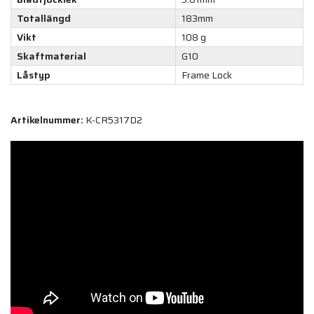
Totallängd
183mm
Vikt
108 g
Skaftmaterial
G10
Låstyp
Frame Lock
Artikelnummer:
K-CR5317D2