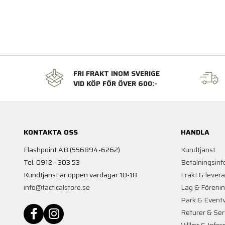
FRI FRAKT INOM SVERIGE
VID KÖP FÖR ÖVER 600:-
KONTAKTA OSS
HANDLA
Flashpoint AB (556894-6262)
Kundtjänst
Tel. 0912 - 303 53
Betalningsinf
Kundtjänst är öppen vardagar 10-18
Frakt & lever
info@tacticalstore.se
Lag & Föreni
Park & Event
Returer & Ser
Villkor & Info