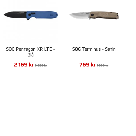
SOG Pentagon XR LTE -
SOG Terminus - Satin
Blå
2 169 kr
769 kr
3 095 kr
1 095 kr