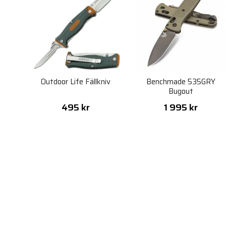
Outdoor Life Fällkniv
Benchmade 535GRY
Bugout
495 kr
1 995 kr