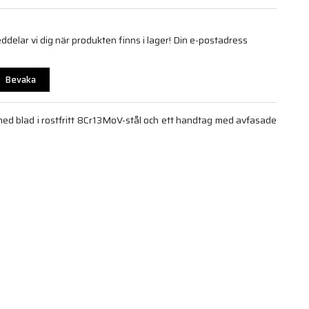
elar vi dig när produkten finns i lager! Din e-postadress
Bevaka
med blad i rostfritt 8Cr13MoV-stål och ett handtag med avfasade