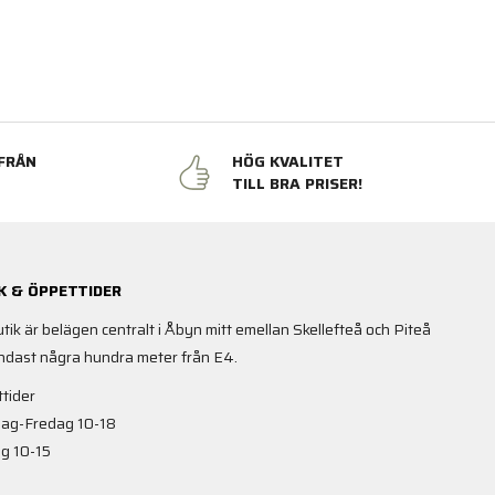
FRÅN
HÖG KVALITET
N
TILL BRA PRISER!
K & ÖPPETTIDER
utik är belägen centralt i Åbyn mitt emellan Skellefteå och Piteå
ndast några hundra meter från E4.
tider
ag-Fredag 10-18
g 10-15