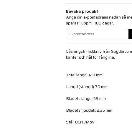
Bevaka produkt
Ange din e-postadress nedan så medd
sparas i upp till 180 dagar.
Låsningsfri fickkniv från Spyderco 
kanter och hål för fånglina.
Total längd: 128 mm
Längd (stängd):70 mm
Bladets längd: 59 mm
Bladets tjocklek: 2.25 mm
Stål: 8Cr13MoV