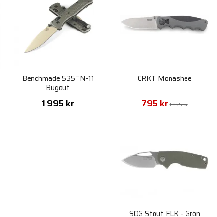
Benchmade 535TN-11
CRKT Monashee
Bugout
1 995 kr
795 kr
1 095 kr
SOG Stout FLK - Grön