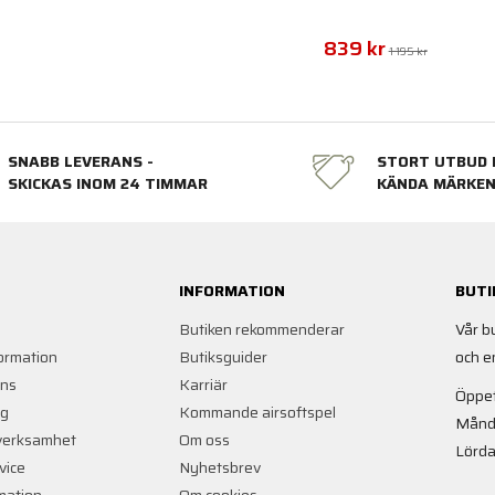
839 kr
1 195 kr
SNABB LEVERANS -
STORT UTBUD 
SKICKAS INOM 24 TIMMAR
KÄNDA MÄRKE
INFORMATION
BUTI
Butiken rekommenderar
Vår b
ormation
Butiksguider
och e
ans
Karriär
Öppet
ng
Kommande airsoftspel
Månd
verksamhet
Om oss
Lörda
vice
Nyhetsbrev
rmation
Om cookies