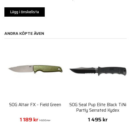
Lägg i önskelista
ANDRA KÖPTE ÄVEN
SOG Altair FX - Field Green
SOG Seal Pup Elite Black TiNi
Partly Serrated Kydex
Sheath
1 189 kr
1 495 kr
1 695 kr