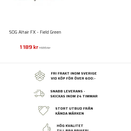
SOG Altair FX - Field Green
1 189 kr
1 695 kr
FRI FRAKT INOM SVERIGE
VID KÖP FÖR ÖVER 600:-
SNABB LEVERANS -
SKICKAS INOM 24 TIMMAR
STORT UTBUD FRÅN
KÄNDA MÄRKEN
HÖG KVALITET
TILL BRA PRISER!