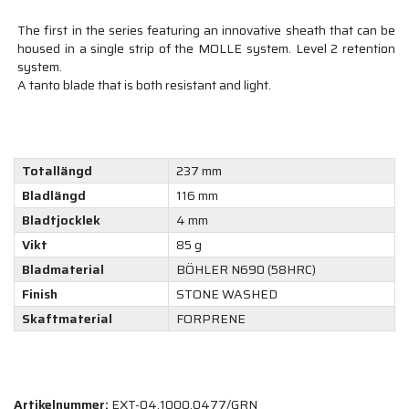
The first in the series featuring an innovative sheath that can be
housed in a single strip of the MOLLE system. Level 2 retention
system.
A tanto blade that is both resistant and light.
Totallängd
237 mm
Bladlängd
116 mm
Bladtjocklek
4 mm
Vikt
85 g
Bladmaterial
BÖHLER N690 (58HRC)
Finish
STONE WASHED
Skaftmaterial
FORPRENE
Artikelnummer:
EXT-04.1000.0477/GRN