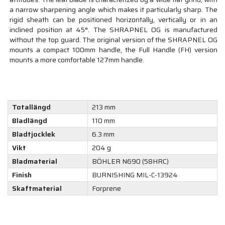
a narrow sharpening angle which makes it particularly sharp. The
rigid sheath can be positioned horizontally, vertically or in an
inclined position at 45°. The SHRAPNEL OG is manufactured
without the top guard. The original version of the SHRAPNEL OG
mounts a compact 100mm handle, the Full Handle (FH) version
mounts a more comfortable 127mm handle.
Totallängd
213 mm
Bladlängd
110 mm
Bladtjocklek
6.3 mm
Vikt
204 g
Bladmaterial
BÖHLER N690 (58HRC)
Finish
BURNISHING MIL-C-13924
Skaftmaterial
Forprene