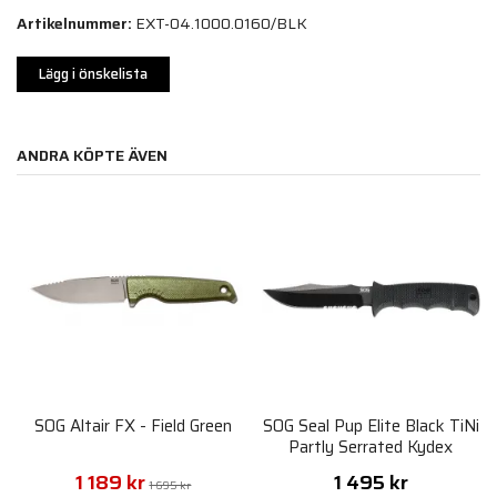
Artikelnummer:
EXT-04.1000.0160/BLK
Lägg i önskelista
ANDRA KÖPTE ÄVEN
SOG Altair FX - Field Green
SOG Seal Pup Elite Black TiNi
Partly Serrated Kydex
Sheath
1 189 kr
1 495 kr
1 695 kr