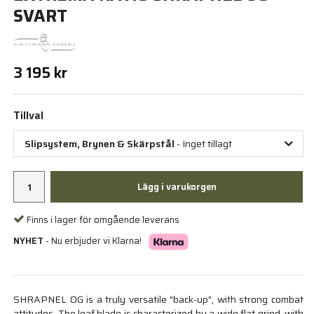
SVART
3 195 kr
Tillval
Slipsystem, Brynen & Skärpstål
- Inget tillagt
Lägg i varukorgen
Finns i lager för omgående leverans
NYHET
- Nu erbjuder vi Klarna!
SHRAPNEL OG is a truly versatile "back-up", with strong combat
attitudes. The leaf blade is characterized by a wide flat grind, with