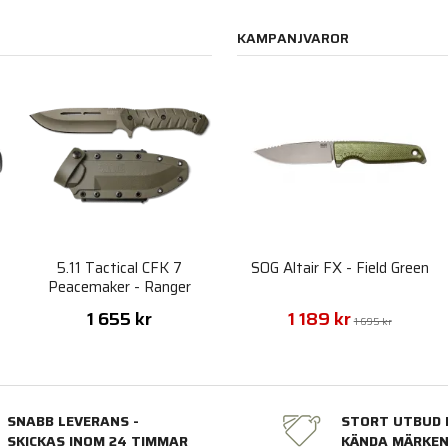
KAMPANJVAROR
5.11 Tactical CFK 7
SOG Altair FX - Field Green
x
Peacemaker - Ranger
Green
1 655 kr
1 189 kr
1 695 kr
SNABB LEVERANS -
STORT UTBUD 
SKICKAS INOM 24 TIMMAR
KÄNDA MÄRKE