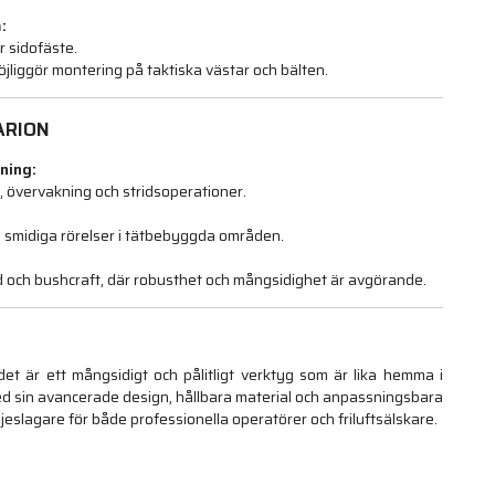
:
r sidofäste.
iggör montering på taktiska västar och bälten.
ARION
ning:
g, övervakning och stridsoperationer.
 smidiga rörelser i tätbebyggda områden.
ad och bushcraft, där robusthet och mångsidighet är avgörande.
et är ett mångsidigt och pålitligt verktyg som är lika hemma i
Med sin avancerade design, hållbara material och anpassningsbara
ljeslagare för både professionella operatörer och friluftsälskare.