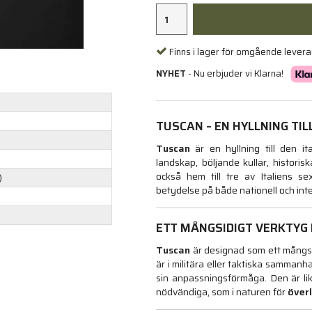
Finns i lager för omgående lever
NYHET
- Nu erbjuder vi Klarna!
TUSCAN – EN HYLLNING TI
Tuscan
är en hyllning till den i
landskap, böljande kullar, histori
också hem till tre av Italiens sex
)
betydelse på både nationell och inte
ETT MÅNGSIDIGT VERKTYG
Tuscan
är designad som ett mångsid
är i militära eller taktiska sammanha
sin anpassningsförmåga. Den är l
nödvändiga, som i naturen för
över