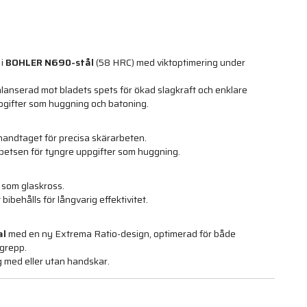
 i
BOHLER N690-stål
(58 HRC) med viktoptimering under
alanserad mot bladets spets för ökad slagkraft och enklare
pgifter som huggning och batoning.
handtaget för precisa skärarbeten.
spetsen för tyngre uppgifter som huggning.
som glaskross.
ibehålls för långvarig effektivitet.
al
med en ny Extrema Ratio-design, optimerad för både
grepp.
 med eller utan handskar.