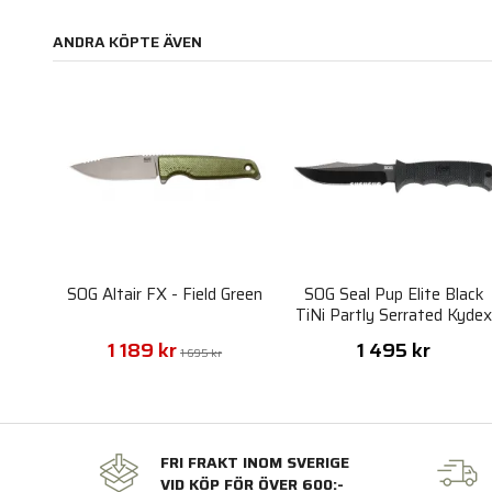
ANDRA KÖPTE ÄVEN
SOG Altair FX - Field Green
SOG Seal Pup Elite Black
TiNi Partly Serrated Kyde
Sheath
1 189 kr
1 495 kr
1 695 kr
FRI FRAKT INOM SVERIGE
VID KÖP FÖR ÖVER 600:-