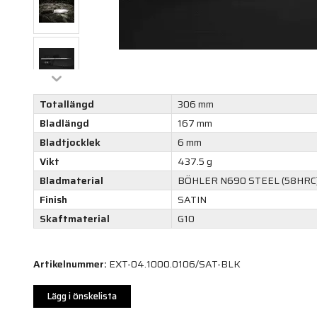
Totallängd
306 mm
Bladlängd
167 mm
Bladtjocklek
6 mm
Vikt
437.5 g
Bladmaterial
BÖHLER N690 STEEL (58HRC
Finish
SATIN
Skaftmaterial
G10
Artikelnummer:
EXT-04.1000.0106/SAT-BLK
Lägg i önskelista