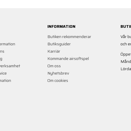
INFORMATION
BUTI
Butiken rekommenderar
Vår b
ormation
Butiksguider
och e
ans
Karriär
Öppet
ng
Kommande airsoftspel
Månd
verksamhet
Om oss
Lörda
vice
Nyhetsbrev
rmation
Om cookies