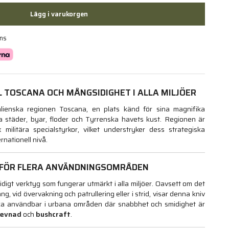
Lägg i varukorgen
ans
LL TOSCANA OCH MÅNGSIDIGHET I ALLA MILJÖER
talienska regionen Toscana, en plats känd för sina magnifika
ska städer, byar, floder och Tyrrenska havets kust. Regionen är
 militära specialstyrkor, vilket understryker dess strategiska
rnationell nivå.
 FÖR FLERA ANVÄNDNINGSOMRÅDEN
igt verktyg som fungerar utmärkt i alla miljöer. Oavsett om det
ng, vid övervakning och patrullering eller i strid, visar denna kniv
ika användbar i urbana områden där snabbhet och smidighet är
levnad
och
bushcraft
.