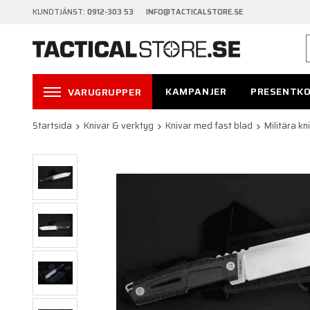
KUNDTJÄNST:
0912-303 53 INFO@TACTICALSTORE.SE
KAMPANJER
PRESENTK
VARUGRUPPER
Startsida
Knivar & verktyg
Knivar med fast blad
Militära kn