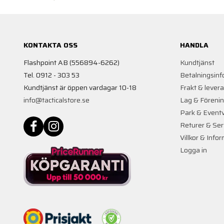
KONTAKTA OSS
HANDLA
Flashpoint AB (556894-6262)
Kundtjänst
Tel. 0912 - 303 53
Betalningsinf
Kundtjänst är öppen vardagar 10-18
Frakt & lever
info@tacticalstore.se
Lag & Föreni
Park & Event
Returer & Ser
Villkor & Info
Logga in