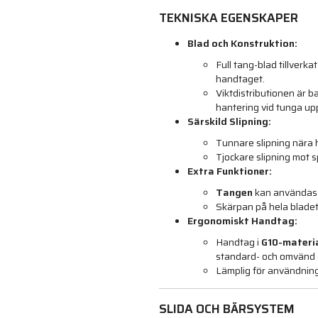
TEKNISKA EGENSKAPER
Blad och Konstruktion:
Full tang-blad tillverkat
handtaget.
Viktdistributionen är b
hantering vid tunga up
Särskild Slipning:
Tunnare slipning nära 
Tjockare slipning mot 
Extra Funktioner:
Tangen
kan användas 
Skärpan på hela bladet b
Ergonomiskt Handtag:
Handtag i
G10-materi
standard- och omvänd 
Lämplig för användning
SLIDA OCH BÄRSYSTEM