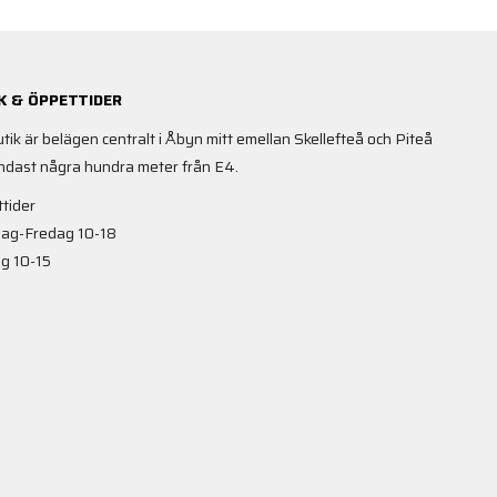
K & ÖPPETTIDER
utik är belägen centralt i Åbyn mitt emellan Skellefteå och Piteå
ndast några hundra meter från E4.
tider
ag-Fredag 10-18
g 10-15