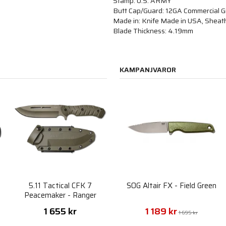
Stamp: U.S. ARMY
Butt Cap/Guard: 12GA Commercial G
Made in: Knife Made in USA, Sheat
Blade Thickness: 4.19mm
KAMPANJVAROR
5.11 Tactical CFK 7
SOG Altair FX - Field Green
x
Peacemaker - Ranger
Green
1 655 kr
1 189 kr
1 695 kr