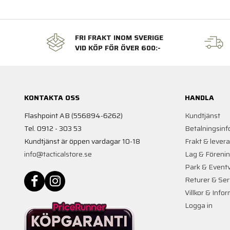
FRI FRAKT INOM SVERIGE
VID KÖP FÖR ÖVER 600:-
KONTAKTA OSS
HANDLA
Flashpoint AB (556894-6262)
Kundtjänst
Tel. 0912 - 303 53
Betalningsinf
Kundtjänst är öppen vardagar 10-18
Frakt & lever
info@tacticalstore.se
Lag & Föreni
Park & Event
Returer & Ser
Villkor & Info
Logga in