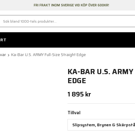
FRI FRAKT INOM SVERIGE VID KÖP ÖVER 600KR!
ORT
ivar
Ka-Bar U.S. ARMY Full-Size Straight Edge
KA-BAR U.S. ARMY
EDGE
1 895 kr
Tillval
Slipsystem, Brynen & Skärpstå