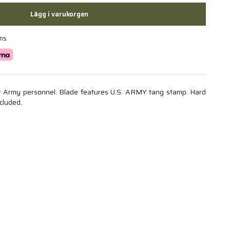
Lägg i varukorgen
ans
r Army personnel. Blade features U.S. ARMY tang stamp. Hard
cluded.