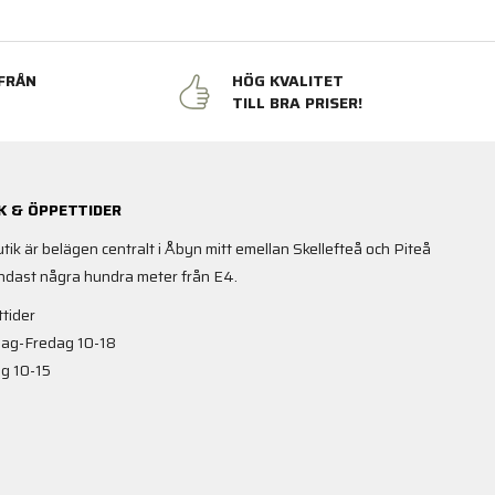
FRÅN
HÖG KVALITET
N
TILL BRA PRISER!
K & ÖPPETTIDER
utik är belägen centralt i Åbyn mitt emellan Skellefteå och Piteå
ndast några hundra meter från E4.
tider
ag-Fredag 10-18
g 10-15