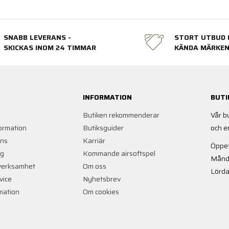
SNABB LEVERANS -
STORT UTBUD 
SKICKAS INOM 24 TIMMAR
KÄNDA MÄRKE
INFORMATION
BUTI
Butiken rekommenderar
Vår b
ormation
Butiksguider
och e
ans
Karriär
Öppet
ng
Kommande airsoftspel
Månd
verksamhet
Om oss
Lörda
vice
Nyhetsbrev
rmation
Om cookies