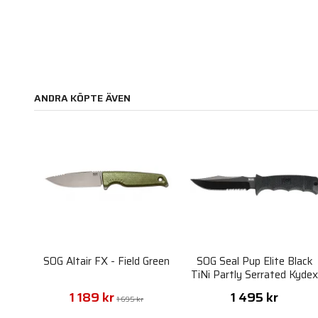
ANDRA KÖPTE ÄVEN
SOG Altair FX - Field Green
SOG Seal Pup Elite Black
TiNi Partly Serrated Kyde
Sheath
1 189 kr
1 495 kr
1 695 kr