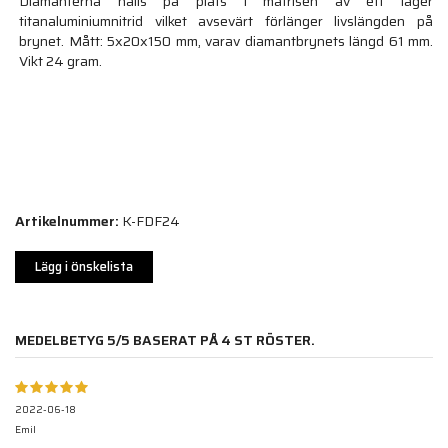
Diamanterna hålls på plats i matrisen av ett lager
titanaluminiumnitrid vilket avsevärt förlänger livslängden på
brynet. Mått: 5x20x150 mm, varav diamantbrynets längd 61 mm.
Vikt 24 gram.
Artikelnummer:
K-FDF24
Lägg i önskelista
MEDELBETYG
5
/5 BASERAT PÅ
4
ST RÖSTER.
2022-06-18
Emil