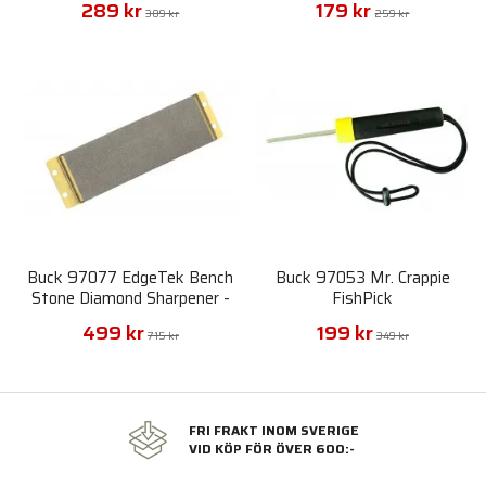
289 kr
179 kr
389 kr
259 kr
Buck 97077 EdgeTek Bench
Buck 97053 Mr. Crappie
Stone Diamond Sharpener -
FishPick
Course Grit
499 kr
199 kr
715 kr
349 kr
FRI FRAKT INOM SVERIGE
VID KÖP FÖR ÖVER 600:-