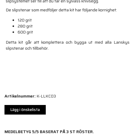
slipsystemet ser till att du får en sylvass knivsegg.
De slipstenar som medföljer detta kit har följande kornighet:
120 grit
280 grit
600 grit
Detta kit går att komplettera och bygga ut med alla Lanskys
slipstenar och tillbehör.
Artikelnummer:
K-LLKC03
Lägg i önskelista
MEDELBETYG
5
/5 BASERAT PÅ
3
ST RÖSTER.