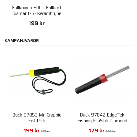
Fällkniven FDC - Fällbart
Diamant- & Kerambryne
199 kr
KAMPANJVAROR
Buck 97053 Mr. Crappie
Buck 97042 EdgeTek
FishPick
Fishing FlipStik Diamond
Sharpener
199 kr
179 kr
349 kr
259 kr