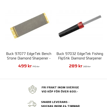
Buck 97077 EdgeTek Bench
Buck 97032 EdgeTek Fishing
Stone Diamond Sharpener -
FlipStik Diamond Sharpener
Course Grit
499 kr
289 kr
715 kr
389 kr
FRI FRAKT INOM SVERIGE
VID KÖP FÖR ÖVER 600:-
SNABB LEVERANS -
SKICKAS INOM 24 TIMMAR