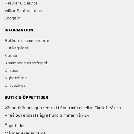
Returer & Service
Villkor & Information
Logga in
INFORMATION
Butiken rekommenderar
Butiksguider
Karriär
Kommande airsoftspel
Om oss
Nyhetsbrev
Om cookies
BUTIK & ÖPPETTIDER
Vår butik är belägen centralt i Åbyn mitt emellan Skellefteå och
Piteå och endast några hundra meter från E4.
Öppettider
Måndag-Fredag 10-18