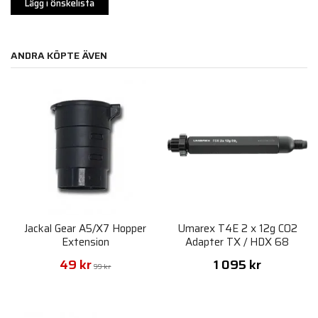
Lägg i önskelista
ANDRA KÖPTE ÄVEN
Jackal Gear A5/X7 Hopper
Umarex T4E 2 x 12g CO2
Extension
Adapter TX / HDX 68
49 kr
1 095 kr
99 kr