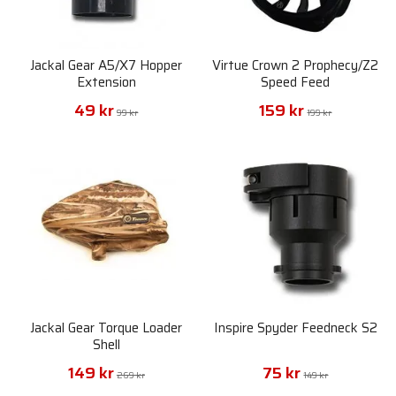
Jackal Gear A5/X7 Hopper
Virtue Crown 2 Prophecy/Z2
Extension
Speed Feed
49 kr
159 kr
99 kr
199 kr
Jackal Gear Torque Loader
Inspire Spyder Feedneck S2
Shell
149 kr
75 kr
269 kr
149 kr