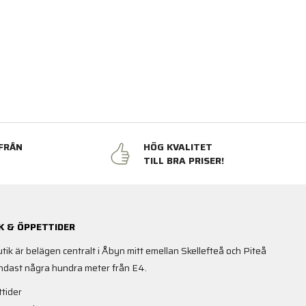
FRÅN
HÖG KVALITET
N
TILL BRA PRISER!
K & ÖPPETTIDER
utik är belägen centralt i Åbyn mitt emellan Skellefteå och Piteå
ndast några hundra meter från E4.
tider