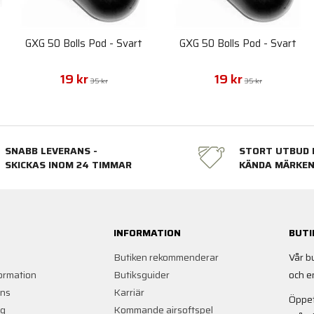
GXG 50 Bolls Pod - Svart
GXG 50 Bolls Pod - Svart
19 kr
19 kr
35 kr
35 kr
SNABB LEVERANS -
STORT UTBUD 
SKICKAS INOM 24 TIMMAR
KÄNDA MÄRKE
INFORMATION
BUTI
Butiken rekommenderar
Vår b
ormation
Butiksguider
och e
ans
Karriär
Öppet
ng
Kommande airsoftspel