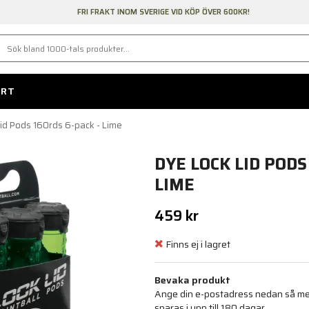
FRI FRAKT INOM SVERIGE VID KÖP ÖVER 600KR!
ORT
id Pods 160rds 6-pack - Lime
DYE LOCK LID PODS
LIME
459 kr
Finns ej i lagret
Bevaka produkt
Ange din e-postadress nedan så medd
sparas i upp till 180 dagar.