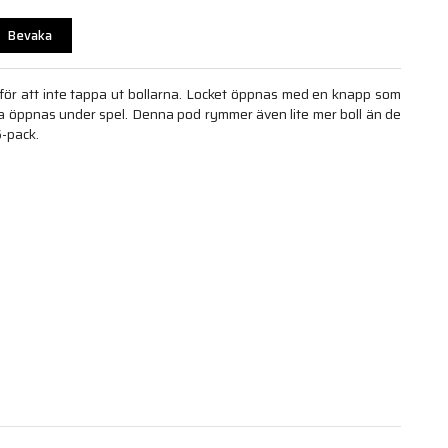
Bevaka
ör att inte tappa ut bollarna. Locket öppnas med en knapp som
ka öppnas under spel. Denna pod rymmer även lite mer boll än de
6-pack.