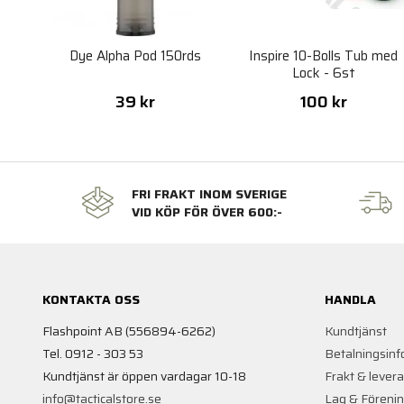
Dye Alpha Pod 150rds
Inspire 10-Bolls Tub med
Lock - 6st
39 kr
100 kr
FRI FRAKT INOM SVERIGE
VID KÖP FÖR ÖVER 600:-
KONTAKTA OSS
HANDLA
Flashpoint AB (556894-6262)
Kundtjänst
Tel. 0912 - 303 53
Betalningsinf
Kundtjänst är öppen vardagar 10-18
Frakt & lever
info@tacticalstore.se
Lag & Föreni