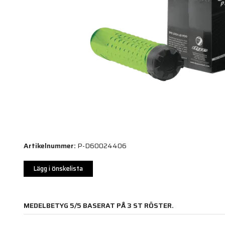
Artikelnummer:
P-D60024406
Lägg i önskelista
MEDELBETYG
5
/5 BASERAT PÅ
3
ST RÖSTER.