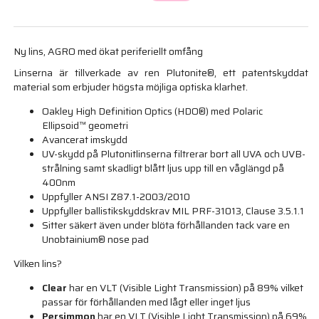
Ny lins, AGRO med ökat periferiellt omfång
Linserna är tillverkade av ren Plutonite®, ett patentskyddat
material som erbjuder högsta möjliga optiska klarhet.
Oakley High Definition Optics (HDO®) med Polaric
Ellipsoid™ geometri
Avancerat imskydd
UV-skydd på Plutonitlinserna filtrerar bort all UVA och UVB-
strålning samt skadligt blått ljus upp till en våglängd på
400nm
Uppfyller ANSI Z87.1-2003/2010
Uppfyller ballistikskyddskrav MIL PRF-31013, Clause 3.5.1.1
Sitter säkert även under blöta förhållanden tack vare en
Unobtainium® nose pad
Vilken lins?
Clear
har en VLT (Visible Light Transmission) på 89% vilket
passar för förhållanden med lågt eller inget ljus
Persimmon
har en VLT (Visible Light Transmission) på 69%