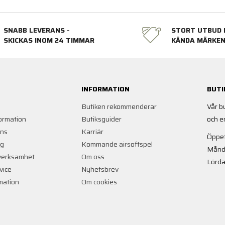
SNABB LEVERANS -
STORT UTBUD 
SKICKAS INOM 24 TIMMAR
KÄNDA MÄRKE
INFORMATION
BUTI
Butiken rekommenderar
Vår b
ormation
Butiksguider
och e
ans
Karriär
Öppet
ng
Kommande airsoftspel
Månd
verksamhet
Om oss
Lörda
vice
Nyhetsbrev
rmation
Om cookies