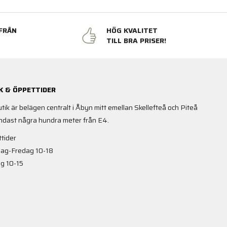
FRÅN
HÖG KVALITET
N
TILL BRA PRISER!
K & ÖPPETTIDER
utik är belägen centralt i Åbyn mitt emellan Skellefteå och Piteå
ndast några hundra meter från E4.
tider
ag-Fredag 10-18
g 10-15