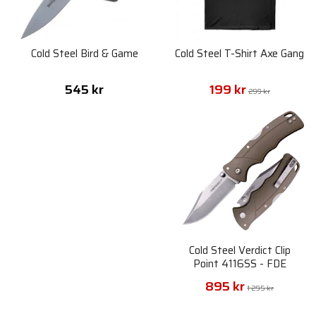
a
Cold Steel Bird & Game
Cold Steel T-Shirt Axe Gang
545 kr
199 kr
299 kr
Cold Steel Verdict Clip
Point 4116SS - FDE
895 kr
1 295 kr