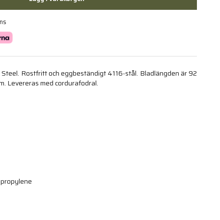
ans
ld Steel. Rostfritt och eggbeständigt 4116-stål. Bladlängden är 92
m. Levereras med cordurafodral.
ypropylene