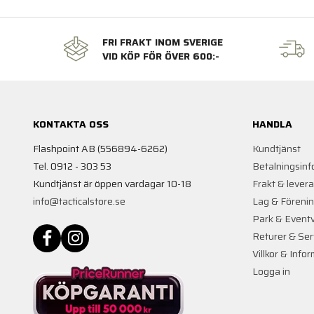
FRI FRAKT INOM SVERIGE
VID KÖP FÖR ÖVER 600:-
KONTAKTA OSS
HANDLA
Flashpoint AB (556894-6262)
Kundtjänst
Tel. 0912 - 303 53
Betalningsinf
Kundtjänst är öppen vardagar 10-18
Frakt & lever
info@tacticalstore.se
Lag & Föreni
Park & Event
Returer & Ser
Villkor & Info
Logga in