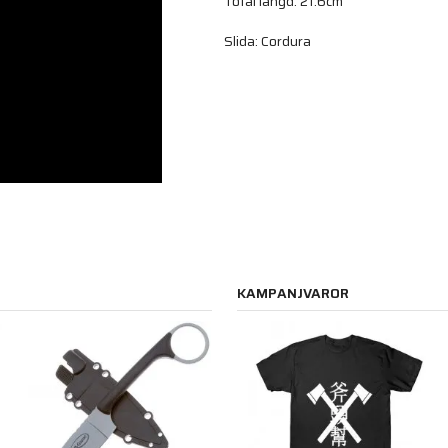
Total längd: 21.6cm
Slida: Cordura
KAMPANJVAROR