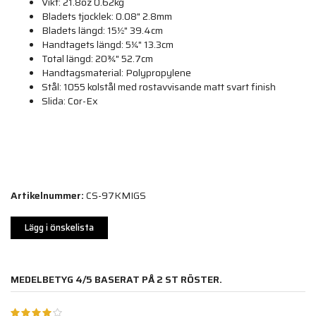
Vikt: 21.8oz 0.62kg
Bladets tjocklek: 0.08" 2.8mm
Bladets längd: 15½" 39.4cm
Handtagets längd: 5¼" 13.3cm
Total längd: 20¾" 52.7cm
Handtagsmaterial: Polypropylene
Stål: 1055 kolstål med rostavvisande matt svart finish
Slida: Cor-Ex
Artikelnummer:
CS-97KMIGS
Lägg i önskelista
MEDELBETYG
4
/5 BASERAT PÅ
2
ST RÖSTER.