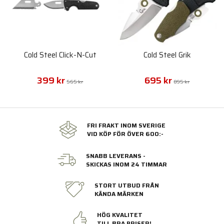
Cold Steel Click-N-Cut
Cold Steel Grik
399 kr
695 kr
565 kr
895 kr
FRI FRAKT INOM SVERIGE
VID KÖP FÖR ÖVER 600:-
SNABB LEVERANS -
SKICKAS INOM 24 TIMMAR
STORT UTBUD FRÅN
KÄNDA MÄRKEN
HÖG KVALITET
TILL BRA PRISER!