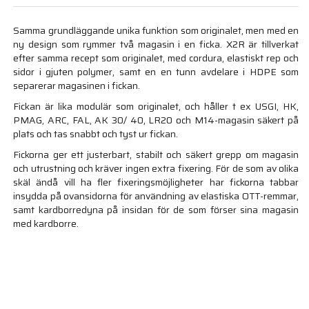
Samma grundläggande unika funktion som originalet, men med en
ny design som rymmer två magasin i en ficka. X2R är tillverkat
efter samma recept som originalet, med cordura, elastiskt rep och
sidor i gjuten polymer, samt en en tunn avdelare i HDPE som
separerar magasinen i fickan.
Fickan är lika modulär som originalet, och håller t ex USGI, HK,
PMAG, ARC, FAL, AK 30/ 40, LR20 och M14-magasin säkert på
plats och tas snabbt och tyst ur fickan.
Fickorna ger ett justerbart, stabilt och säkert grepp om magasin
och utrustning och kräver ingen extra fixering. För de som av olika
skäl ändå vill ha fler fixeringsmöjligheter har fickorna tabbar
insydda på ovansidorna för användning av elastiska OTT-remmar,
samt kardborredyna på insidan för de som förser sina magasin
med kardborre.