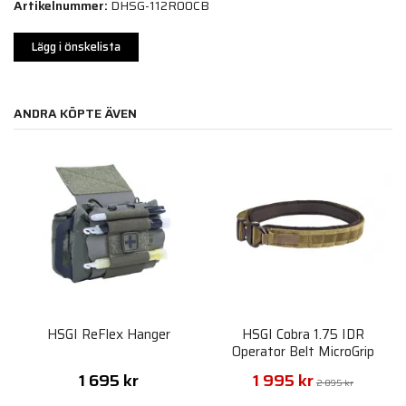
Artikelnummer:
DHSG-112R00CB
Lägg i önskelista
ANDRA KÖPTE ÄVEN
HSGI ReFlex Hanger
HSGI Cobra 1.75 IDR
Operator Belt MicroGrip
1 695 kr
1 995 kr
2 895 kr