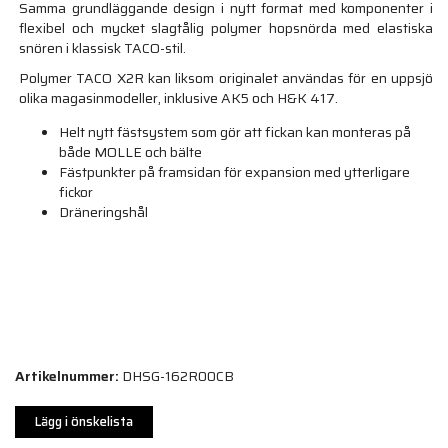
Samma grundläggande design i nytt format med komponenter i
flexibel och mycket slagtålig polymer hopsnörda med elastiska
snören i klassisk TACO-stil.
Polymer TACO X2R kan liksom originalet användas för en uppsjö
olika magasinmodeller, inklusive AK5 och H&K 417.
Helt nytt fästsystem som gör att fickan kan monteras på
både MOLLE och bälte
Fästpunkter på framsidan för expansion med ytterligare
fickor
Dräneringshål
Artikelnummer:
DHSG-162R00CB
Lägg i önskelista