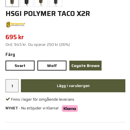
HSGI POLYMER TACO X2R
695 kr
Ord.
945 kr
. Du sparar
250 kr
(
26
%)
Färg
Svart
Wolf
Coyote Brown
Lägg i varukorgen
Finns i lager för omgående leverans
NYHET
- Nu erbjuder vi Klarna!