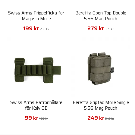
Swiss Arms Trippelficka för
Beretta Open Top Double
Magasin Molle
5.56 Mag Pouch
199 kr
279 kr
299 kr
399 kr
Swiss Arms Patronhållare
Beretta Griptac Molle Single
för Kolv OD
5.56 Mag Pouch
99 kr
249 kr
169 kr
349 kr