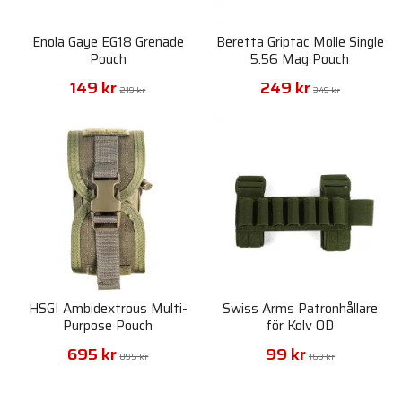
Enola Gaye EG18 Grenade
Beretta Griptac Molle Single
Pouch
5.56 Mag Pouch
149 kr
249 kr
219 kr
349 kr
HSGI Ambidextrous Multi-
Swiss Arms Patronhållare
Purpose Pouch
för Kolv OD
695 kr
99 kr
895 kr
169 kr