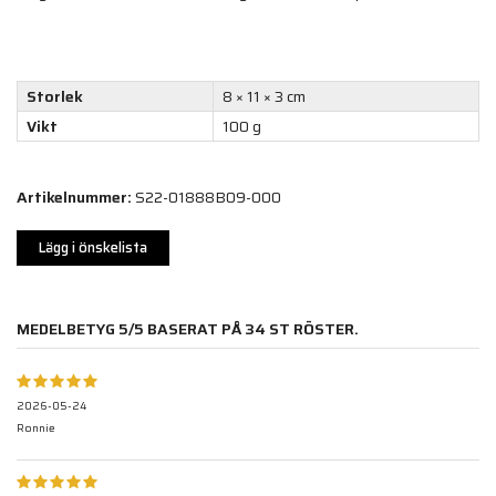
Storlek
8 × 11 × 3 cm
Vikt
100 g
Artikelnummer:
S22-01888B09-000
Lägg i önskelista
MEDELBETYG
5
/5 BASERAT PÅ
34
ST RÖSTER.
2026-05-24
Ronnie