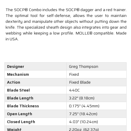
The SOCP® Combo includes the SOCP® dagger and a red trainer.
The optimal tool for self-defense, allows the user to maintain
dexterity and manipulate other objects without putting down the
knife. The specialized sheath design also integrates into gear and
webbing while keeping a low profile. MOLLE® compatible. Made
in USA.
Designer
Greg Thompson
Mechanism
Fixed
Action
Fixed Blade
Blade Steel
440C
Blade Length
3.22" (8.18cm)
Blade Thickness
0.175" (4.45mm)
Open Length
7.25" (18.42cm)
Closed Length
4.03" (10.24cm)
Weight
2.20oz. (62.37g)