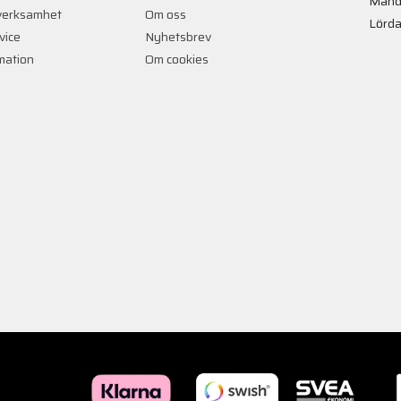
Månd
verksamhet
Om oss
Lörda
vice
Nyhetsbrev
rmation
Om cookies