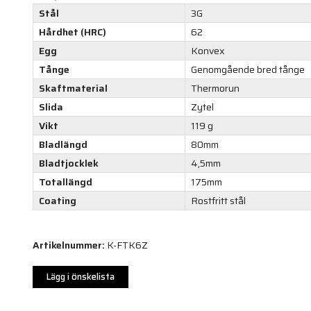
Stål
3G
Hårdhet (HRC)
62
Egg
Konvex
Tånge
Genomgående bred tånge
Skaftmaterial
Thermorun
Slida
Zytel
Vikt
119 g
Bladlängd
80mm
Bladtjocklek
4,5mm
Totallängd
175mm
Coating
Rostfritt stål
Artikelnummer:
K-FTK6Z
Lägg i önskelista