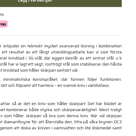
Lägg i varukorgen
ans
 erbjuder en tekniskt mycket avancerad lösning i kombination
ett resultat av ett långt utvecklingsarbete kan vi som första
rat knivblad i 3G-stål, där eggen består av ett sintrat stål, s k
tål har vi lagt ett segt, rosttrögt stål som stabiliserar den hårda
kt knivblad som håller skärpan oerhört väl.
 minimalistiska konstspråket, där formen följer funktionen.
ätt och följsamt att hantera – en svensk kniv i världsklass.
ttar så är det en kniv som håller skärpan! Det här bladet är
vilket kombinerar både styrka och skärpevaraktighet. Mest troligt
 kniv som håller skärpan så bra som denna kniv. När väl skärpan
int diamantbryne för att återställa den, titta på våra brynen DC3
genom att diska av kniven i varmvatten och lite diskmedel samt