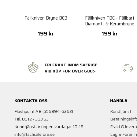
Fällkniven Bryne DC3
Fällkniven FDC - Fällbart
Diamant- & Kerambryne
199 kr
199 kr
FRI FRAKT INOM SVERIGE
VID KÖP FÖR ÖVER 600:-
KONTAKTA OSS
HANDLA
Flashpoint AB (556894-6262)
Kundtjänst
Tel. 0912 - 303 53
Betalningsinf
Kundtjänst är öppen vardagar 10-18
Frakt & lever
info@tacticalstore.se
Lag & Föreni