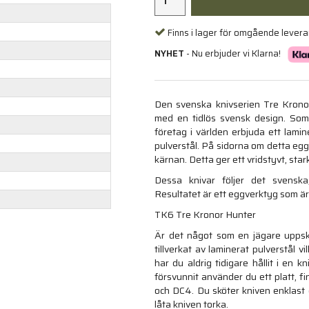
Finns i lager för omgående lever
NYHET
- Nu erbjuder vi Klarna!
Den svenska knivserien Tre Kronor
med en tidlös svensk design. Som 
företag i världen erbjuda ett lamine
pulverstål. På sidorna om detta eggs
kärnan. Detta ger ett vridstyvt, star
Dessa knivar följer det svenska,
Resultatet är ett eggverktyg som är l
TK6 Tre Kronor Hunter
Är det något som en jägare uppska
tillverkat av laminerat pulverstål 
har du aldrig tidigare hållit i en
försvunnit använder du ett platt, f
och DC4. Du sköter kniven enklast 
låta kniven torka.