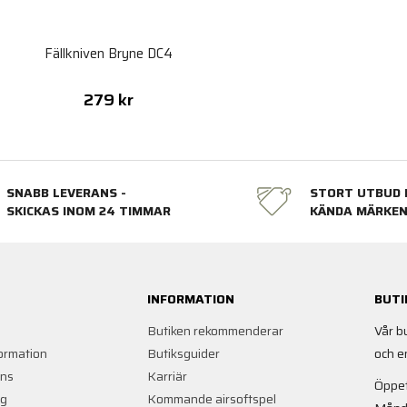
Fällkniven Bryne DC4
279 kr
SNABB LEVERANS -
STORT UTBUD 
SKICKAS INOM 24 TIMMAR
KÄNDA MÄRKE
INFORMATION
BUTI
Butiken rekommenderar
Vår b
ormation
Butiksguider
och e
ans
Karriär
Öppet
ng
Kommande airsoftspel