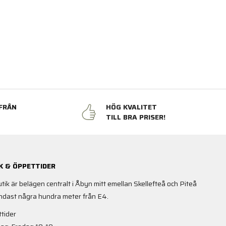
FRÅN
HÖG KVALITET
N
TILL BRA PRISER!
K & ÖPPETTIDER
utik är belägen centralt i Åbyn mitt emellan Skellefteå och Piteå
ndast några hundra meter från E4.
tider